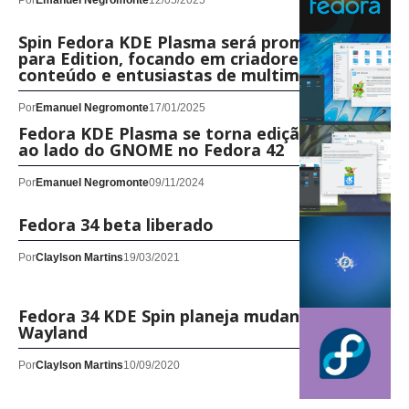
Por
Emanuel Negromonte
12/05/2025
Spin Fedora KDE Plasma será promovida
para Edition, focando em criadores de
conteúdo e entusiastas de multimídia
Por
Emanuel Negromonte
17/01/2025
Fedora KDE Plasma se torna edição principal
ao lado do GNOME no Fedora 42
Por
Emanuel Negromonte
09/11/2024
Fedora 34 beta liberado
Por
Claylson Martins
19/03/2021
Fedora 34 KDE Spin planeja mudança para
Wayland
Por
Claylson Martins
10/09/2020