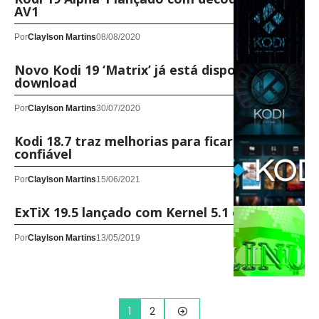
AV1
Por
Claylson Martins
08/08/2020
Novo Kodi 19 ‘Matrix’ já está disponível para
download
Por
Claylson Martins
30/07/2020
Kodi 18.7 traz melhorias para ficar mais
confiável
Por
Claylson Martins
15/06/2021
ExTiX 19.5 lançado com Kernel 5.1 e LXQt
Por
Claylson Martins
13/05/2019
1
2