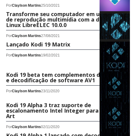
Por
Claylson Martins
25/10/2021
Transforme seu computador em um centro
de reprodução multimídia com a distribuição
Linux LibreELEC 10.0.0
Por
Claylson Martins
27/08/2021
Lançado Kodi 19 Matrix
Por
Claylson Martins
19/02/2021
Kodi 19 beta tem complementos do Python 3
e decodificação de software AV1
Por
Claylson Martins
23/11/2020
Kodi 19 Alpha 3 traz suporte de
escalonamento Intel Integer para jogos Pixel
Art
Por
Claylson Martins
02/11/2020
Kodi 19 Alpha 1 lançado com decodificação