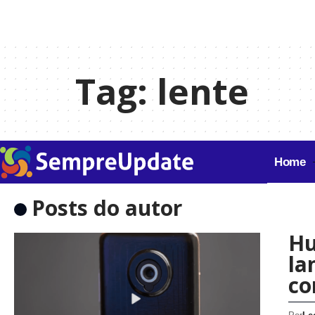
Tag:
lente
Home
Posts do autor
Hu
la
co