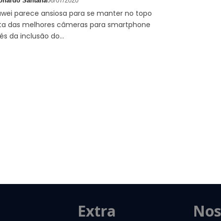
onardo Santana
06/07/2020
wei parece ansiosa para se manter no topo
ista das melhores câmeras para smartphone
és da inclusão do…
Extra
Nos