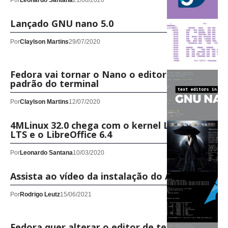
Por
Leonardo Santana
21/08/2020
Lançado GNU nano 5.0
Por
Claylson Martins
29/07/2020
Fedora vai tornar o Nano o editor de texto
padrão do terminal
Por
Claylson Martins
12/07/2020
4MLinux 32.0 chega com o kernel Linux 5.4
LTS e o LibreOffice 6.4
Por
Leonardo Santana
10/03/2020
Assista ao vídeo da instalação do Arch Linux
Por
Rodrigo Leutz
15/06/2021
Fedora quer alterar o editor de texto padrão