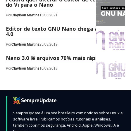
do Vi para o Nano
Por
Claylson Martins
15/06/2021
Editor de texto GNU Nano chega à versão
4.0
Por
Claylson Martins
25/03/2019
Nano 3.0 lê arquivos 70% mais rápido
Por
Claylson Martins
10/09/2018
SempreUpdate é um site brasileiro com notícias sobre Linux e
software livre. Publicamos notícias, tutoriais e análises,
também cobrimos segurança, Android, Apple, Windows, IA e