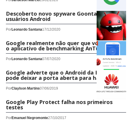
Por
Jardeson Márcio
19/02/2026
Descoberto novo spyware Goontact visando
usuários Android
Por
Leonardo Santana
17/12/2020
Google realmente não quer que você instale
o aplicativo de benchmarking AnTuTu
Por
Leonardo Santana
07/07/2020
Google adverte que o Android da Huawei
pode deixar a porta aberta para hackers
Por
Claylson Martins
07/06/2019
Google Play Protect falha nos primeiros
testes
Por
Emanuel Negromonte
27/10/2017