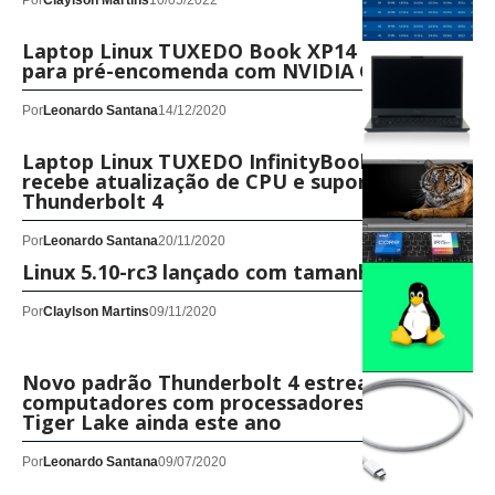
Por
Claylson Martins
10/05/2022
Laptop Linux TUXEDO Book XP14 disponível
para pré-encomenda com NVIDIA GTX 1650
Por
Leonardo Santana
14/12/2020
Laptop Linux TUXEDO InfinityBook S 14
recebe atualização de CPU e suporte
Thunderbolt 4
Por
Leonardo Santana
20/11/2020
Linux 5.10-rc3 lançado com tamanho normal
Por
Claylson Martins
09/11/2020
Novo padrão Thunderbolt 4 estreará em
computadores com processadores Intel
Tiger Lake ainda este ano
Por
Leonardo Santana
09/07/2020