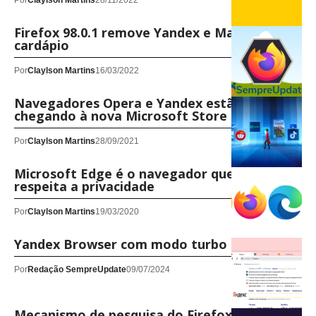
Por
Claylson Martins
28/11/2022
Firefox 98.0.1 remove Yandex e Mail.ru do
cardápio
Por
Claylson Martins
16/03/2022
Navegadores Opera e Yandex estão
chegando à nova Microsoft Store
Por
Claylson Martins
28/09/2021
Microsoft Edge é o navegador que menos
respeita a privacidade
Por
Claylson Martins
19/03/2020
Yandex Browser com modo turbo do Opera
Por
Redação SempreUpdate
09/07/2024
Mecanismo de pesquisa do Firefox pode