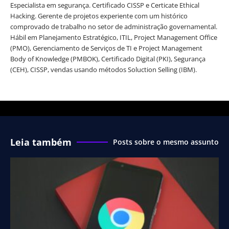
Especialista em segurança. Certificado CISSP e Certicate Ethical
Hacking. Gerente de projetos experiente com um histórico
comprovado de trabalho no setor de administração governamental.
Hábil em Planejamento Estratégico, ITIL, Project Management Office
(PMO), Gerenciamento de Serviços de TI e Project Management
Body of Knowledge (PMBOK), Certificado Digital (PKI), Segurança
(CEH), CISSP, vendas usando métodos Soluction Selling (IBM).
Leia também
Posts sobre o mesmo assunto