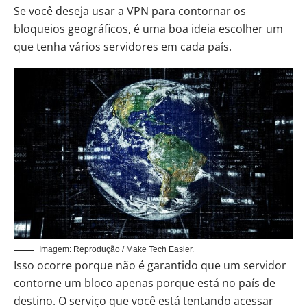
Se você deseja usar a VPN para contornar os
bloqueios geográficos, é uma boa ideia escolher um
que tenha vários servidores em cada país.
Imagem: Reprodução / Make Tech Easier.
Isso ocorre porque não é garantido que um servidor
contorne um bloco apenas porque está no país de
destino. O serviço que você está tentando acessar