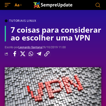
Aa
TUTORIAIS LINUX
7 coisas para considerar
ao escolher uma VPN
Escrito por
Leonardo Santana
29/10/2019 11:00