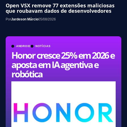
Open VSX remove 77 extensões maliciosas
que roubavam dados de desenvolvedores
Por
Jardeson Márcio
05/08/2026
ANDROID
NOTÍCIAS
Honor cresce 25% em 2026 e
aposta em IA agentiva e
robótica