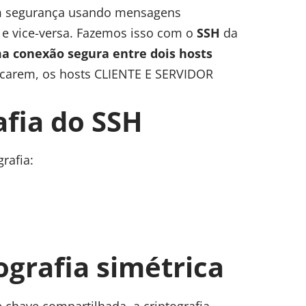
 segurança usando mensagens
r e vice-versa. Fazemos isso com o
SSH
da
a conexão segura entre dois hosts
ticarem, os hosts CLIENTE E SERVIDOR
afia do SSH
rafia:
ografia simétrica
chave compartilhada, a criptografia