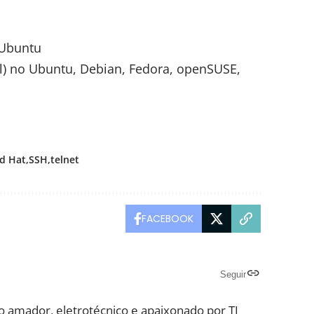
 Ubuntu
l) no Ubuntu, Debian, Fedora, openSUSE,
d Hat
SSH
telnet
FACEBOOK
Seguir
o amador, eletrotécnico e apaixonado por TI