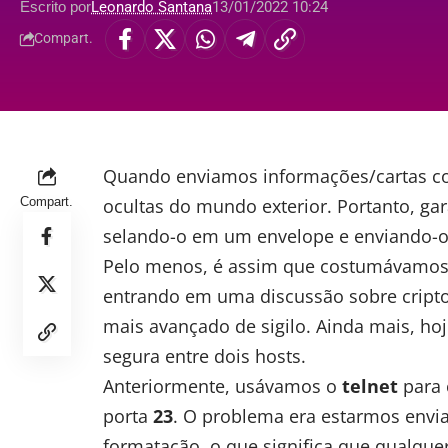
Escrito por
Leonardo Santana
13/01/2022 10:24
Compart.
Quando enviamos informações/cartas co
Compart.
ocultas do mundo exterior. Portanto, ga
selando-o em um envelope e enviando-o 
Pelo menos, é assim que costumávamos
entrando em uma discussão sobre cripto
mais avançado de sigilo. Ainda mais, h
segura entre dois hosts.
Anteriormente, usávamos o
telnet
para 
porta
23
. O problema era estarmos envi
formatação, o que significa que qualque