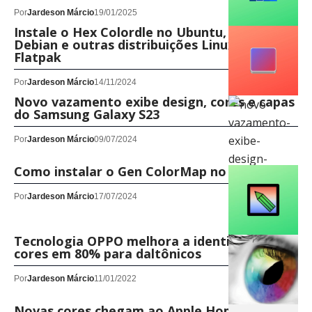
Por
Jardeson Márcio
19/01/2025
Instale o Hex Colordle no Ubuntu, Fedora,
Debian e outras distribuições Linux com
Flatpak
Por
Jardeson Márcio
14/11/2024
Novo vazamento exibe design, cores e capas
do Samsung Galaxy S23
Por
Jardeson Márcio
09/07/2024
Como instalar o Gen ColorMap no Linux!
Por
Jardeson Márcio
17/07/2024
Tecnologia OPPO melhora a identificação de
cores em 80% para daltônicos
Por
Jardeson Márcio
11/01/2022
Novas cores chegam ao Apple HomePod Mini