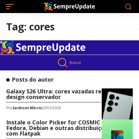
Tag:
cores
Buscar
Posts do autor
Galaxy S26 Ultra: cores vazadas revelam
design conservador
Por
Jardeson Márcio
20/01/2026
Instale o Color Picker for COSMIC no Ubuntu,
Fedora, Debian e outras distribuições Linux
com Flatpak