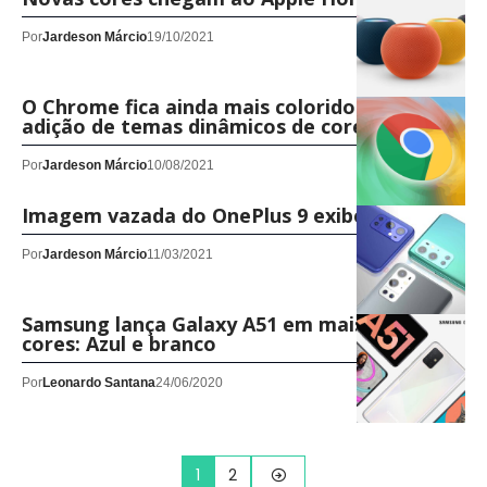
Por
Jardeson Márcio
19/10/2021
O Chrome fica ainda mais colorido com a
adição de temas dinâmicos de cores
Por
Jardeson Márcio
10/08/2021
Imagem vazada do OnePlus 9 exibe cores
Por
Jardeson Márcio
11/03/2021
Samsung lança Galaxy A51 em mais duas
cores: Azul e branco
Por
Leonardo Santana
24/06/2020
1
2