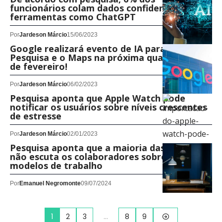
funcionários colam dados confidenciais em
ferramentas como ChatGPT
Por
Jardeson Márcio
15/06/2023
Google realizará evento de IA para a
Pesquisa e o Maps na próxima quarta-feira, 8
de fevereiro!
Por
Jardeson Márcio
06/02/2023
Pesquisa aponta que Apple Watch pode
notificar os usuários sobre níveis crescentes
de estresse
Por
Jardeson Márcio
02/01/2023
Pesquisa aponta que a maioria das empresas
não escuta os colaboradores sobre novos
modelos de trabalho
Por
Emanuel Negromonte
09/07/2024
1
2
3
…
8
9