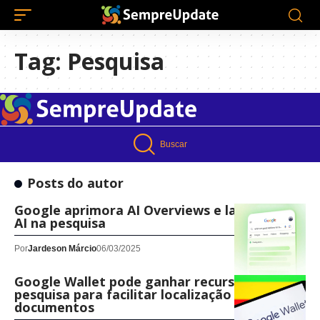
Tag:
Pesquisa
Buscar
Posts do autor
Google aprimora AI Overviews e lança modo
AI na pesquisa
Por
Jardeson Márcio
06/03/2025
Google Wallet pode ganhar recurso de
pesquisa para facilitar localização de
documentos