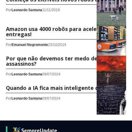
Por
Leonardo Santana
11/11/2019
Amazon usa 4000 robôs para acelerar
entregas!
Por
Emanuel Negromonte
23/10/2019
Por que não devemos ter medo de robôs
assassinos?
Por
Leonardo Santana
09/07/2024
Quando a IA fica mais inteligente do que nós
Por
Leonardo Santana
09/07/2024