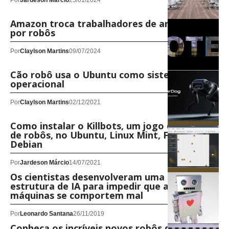
Por
Jardeson Márcio
25/01/2024
Amazon troca trabalhadores de armazém
por robôs
Por
Claylson Martins
09/07/2024
Cão robô usa o Ubuntu como sistema
operacional
Por
Claylson Martins
02/12/2021
Como instalar o Killbots, um jogo de evasão
de robôs, no Ubuntu, Linux Mint, Fedora,
Debian
Por
Jardeson Márcio
14/07/2021
Os cientistas desenvolveram uma nova
estrutura de IA para impedir que as
máquinas se comportem mal
Por
Leonardo Santana
26/11/2019
Conheça os incríveis novos robôs do MIT