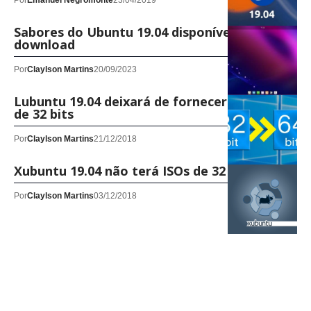
Por
Emanuel Negromonte
23/04/2019
Sabores do Ubuntu 19.04 disponíveis para
download
Por
Claylson Martins
20/09/2023
Lubuntu 19.04 deixará de fornecer versões
de 32 bits
Por
Claylson Martins
21/12/2018
Xubuntu 19.04 não terá ISOs de 32 bits
Por
Claylson Martins
03/12/2018