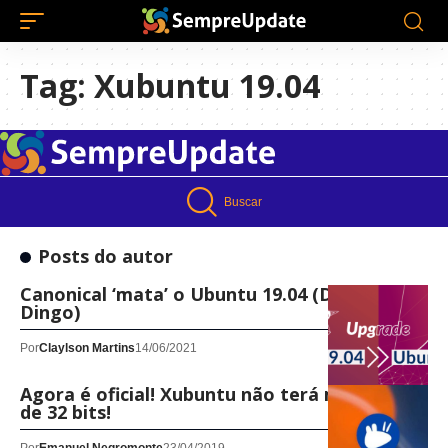
Tag:
Xubuntu 19.04
Buscar
Posts do autor
Canonical ‘mata’ o Ubuntu 19.04 (Disco
Dingo)
Por
Claylson Martins
14/06/2021
Agora é oficial! Xubuntu não terá mais ISO’s
de 32 bits!