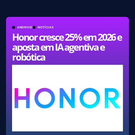
ANDROID
NOTÍCIAS
Honor cresce 25% em 2026 e
aposta em IA agentiva e
robótica