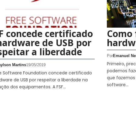
F concede certificado
Como f
hardware de USB por
hardwa
speitar a liberdade
Por
Emanuel Ne
Primeiro, pr
aylson Martins
19/05/2019
podemos faze
e Software Foundation concede certificado
que fazemos s
dware de USB por respeitar a liberdade na
software…
ução dos equipamentos. A FSF…