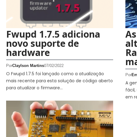
Fwupd 1.7.5 adiciona
As
novo suporte de
al
hardware
Ra
ma
Por
Claylson Martins
07/02/2022
O Fwupd 1.7.5 foi lançado como a atualização
Por
Em
mais recente para esta solução de código aberto
A gen
para atualizar o firmware…
fácil
em r