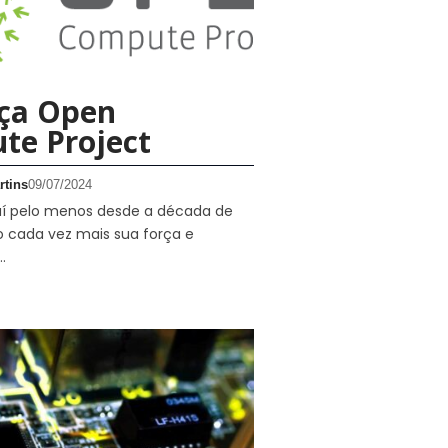
ça Open
te Project
rtins
09/07/2024
 aí pelo menos desde a década de
 cada vez mais sua força e
…