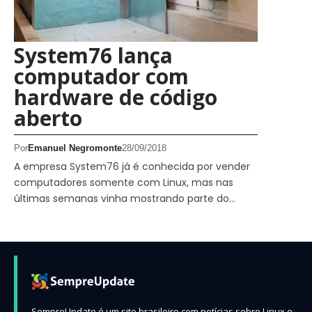
System76 lança
computador com
hardware de código
aberto
Por
Emanuel Negromonte
28/09/2018
A empresa System76 já é conhecida por vender
computadores somente com Linux, mas nas
últimas semanas vinha mostrando parte do…
SempreUpdate é um site brasileiro com notícias sobre Linux e