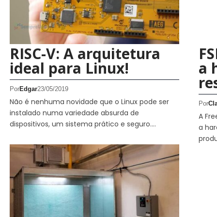
RISC-V: A arquitetura
FS
ideal para Linux!
a 
re
Por
Edgar
23/05/2019
Não é nenhuma novidade que o Linux pode ser
Por
Cl
instalado numa variedade absurda de
A Fre
dispositivos, um sistema prático e seguro.…
a har
prod