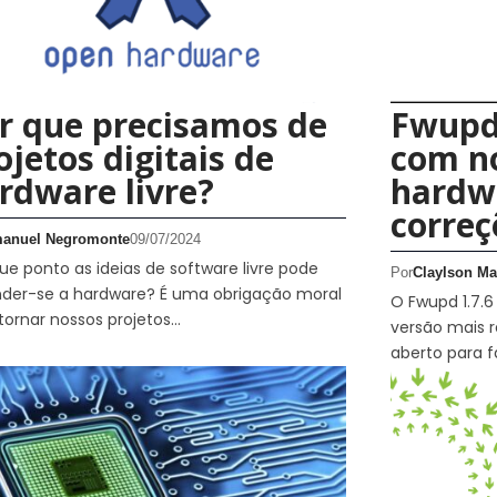
r que precisamos de
Fwupd 
ojetos digitais de
com n
rdware livre?
hardw
correç
anuel Negromonte
09/07/2024
ue ponto as ideias de software livre pode
Por
Claylson Ma
nder-se a hardware? É uma obrigação moral
O Fwupd 1.7.
tornar nossos projetos…
versão mais 
aberto para f