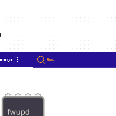
o
urança
Buscar