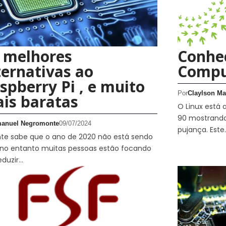
 melhores
Conhe
ternativas ao
Compu
spberry Pi , e muito
Por
Claylson Ma
is baratas
O Linux está
90 mostrando
anuel Negromonte
09/07/2024
pujança. Este
te sabe que o ano de 2020 não está sendo
, no entanto muitas pessoas estão focando
eduzir…