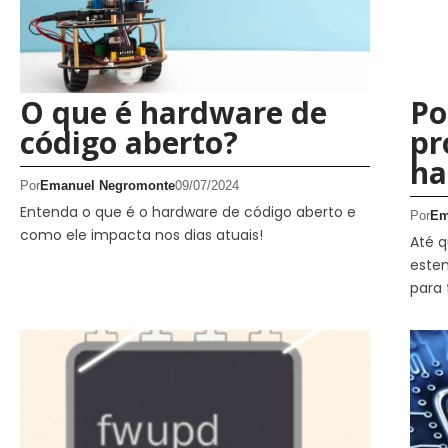
O que é hardware de
Po
código aberto?
pr
ha
Por
Emanuel Negromonte
09/07/2024
Entenda o que é o hardware de código aberto e
Por
Em
como ele impacta nos dias atuais!
Até q
este
para 