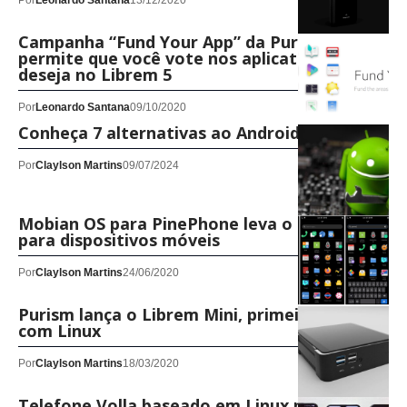
Por
Leonardo Santana
13/12/2020
Campanha “Fund Your App” da Purism
permite que você vote nos aplicativos que
deseja no Librem 5
Por
Leonardo Santana
09/10/2020
Conheça 7 alternativas ao Android
Por
Claylson Martins
09/07/2024
Mobian OS para PinePhone leva o Debian
para dispositivos móveis
Por
Claylson Martins
24/06/2020
Purism lança o Librem Mini, primeiro mini PC
com Linux
Por
Claylson Martins
18/03/2020
Telefone Volla baseado em Linux pode