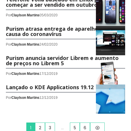
começar a ser vendido em outubro
Por
Claylson Martins
05/03/2020
Purism atrasa entrega de aparelhos por
causa do coronavírus
Por
Claylson Martins
24/02/2020
Purism anuncia servidor Librem e aumento
de preços no Librem 5
Por
Claylson Martins
17/12/2019
Lançado o KDE Applications 19.12
Por
Claylson Martins
12/12/2019
1
2
3
…
5
6