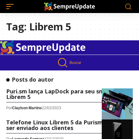
Tag:
Librem 5
Buscar
Posts do autor
Puri.sm lança LapDock para seu smartphone
Librem 5
Por
Claylson Martins
22/02/2023
Telefone Linux Librem 5 da Purism começa a
ser enviado aos clientes