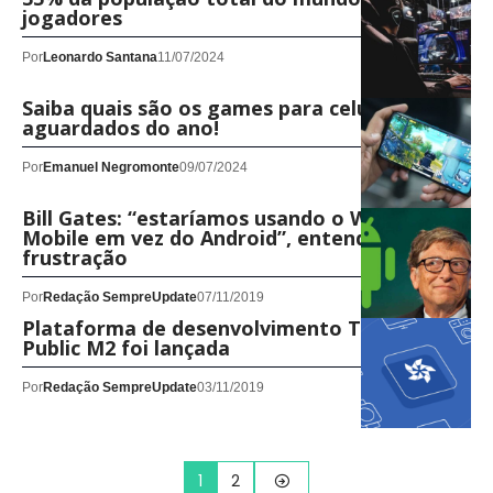
jogadores
Por
Leonardo Santana
11/07/2024
Saiba quais são os games para celular mais
aguardados do ano!
Por
Emanuel Negromonte
09/07/2024
Bill Gates: “estaríamos usando o Windows
Mobile em vez do Android”, entenda a
frustração
Por
Redação SempreUpdate
07/11/2019
Plataforma de desenvolvimento Tizen 5.5
Public M2 foi lançada
Por
Redação SempreUpdate
03/11/2019
1
2