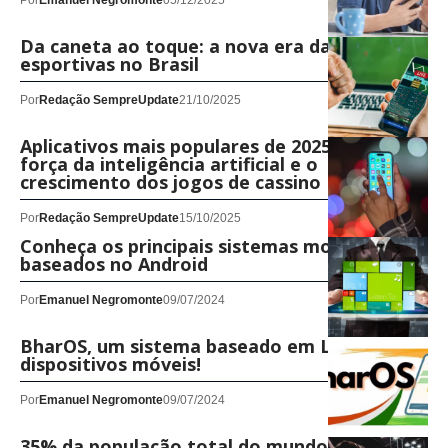
Por
Emanuel Negromonte
05/12/2025
Da caneta ao toque: a nova era das apostas
esportivas no Brasil
Por
Redação SempreUpdate
21/10/2025
Aplicativos mais populares de 2025 mostram
força da inteligência artificial e o
crescimento dos jogos de cassino
Por
Redação SempreUpdate
15/10/2025
Conheça os principais sistemas mobile
baseados no Android
Por
Emanuel Negromonte
09/07/2024
BharOS, um sistema baseado em Linux, para
dispositivos móveis!
Por
Emanuel Negromonte
09/07/2024
35% da população total do mundo são