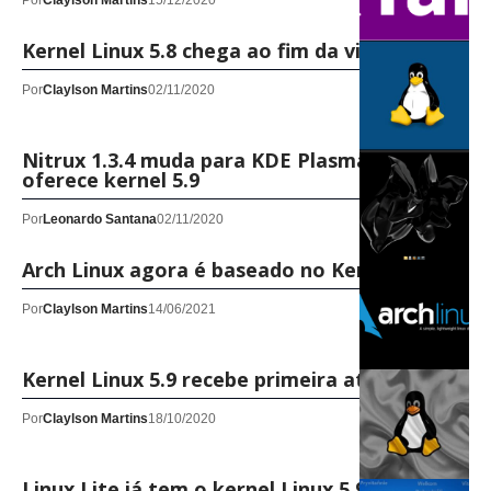
Por
Claylson Martins
15/12/2020
Kernel Linux 5.8 chega ao fim da vida útil
Por
Claylson Martins
02/11/2020
Nitrux 1.3.4 muda para KDE Plasma 5.20 e
oferece kernel 5.9
Por
Leonardo Santana
02/11/2020
Arch Linux agora é baseado no Kernel 5.9
Por
Claylson Martins
14/06/2021
Kernel Linux 5.9 recebe primeira atualização
Por
Claylson Martins
18/10/2020
Linux Lite já tem o kernel Linux 5.9