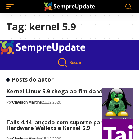
Tag:
kernel 5.9
Buscar
Posts do autor
Kernel Linux 5.9 chega ao fim da vida útil
Por
Claylson Martins
21/12/2020
Tails 4.14 lançado com suporte para Ledger
Hardware Wallets e Kernel 5.9