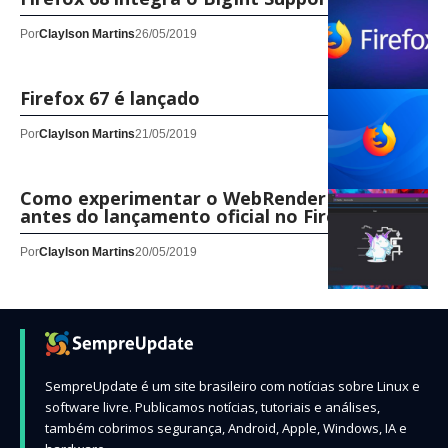
Por
Claylson Martins
26/05/2019
Firefox 67 é lançado
Por
Claylson Martins
21/05/2019
Como experimentar o WebRender da Mozilla
antes do lançamento oficial no Firefox 67
Por
Claylson Martins
20/05/2019
SempreUpdate é um site brasileiro com notícias sobre Linux e
software livre. Publicamos notícias, tutoriais e análises,
também cobrimos segurança, Android, Apple, Windows, IA e