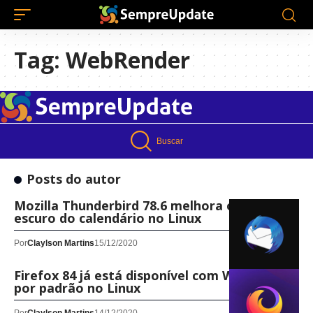
Tag:
WebRender
Buscar
Posts do autor
Mozilla Thunderbird 78.6 melhora o modo
escuro do calendário no Linux
Por
Claylson Martins
15/12/2020
Firefox 84 já está disponível com WebRender
por padrão no Linux