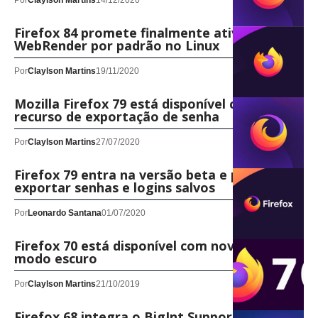
Por
Claylson Martins
14/12/2020
Firefox 84 promete finalmente ativar o
WebRender por padrão no Linux
Por
Claylson Martins
19/11/2020
Mozilla Firefox 79 está disponível com novo
recurso de exportação de senha
Por
Claylson Martins
27/07/2020
Firefox 79 entra na versão beta e permite
exportar senhas e logins salvos
Por
Leonardo Santana
01/07/2020
Firefox 70 está disponível com novo visual e
modo escuro
Por
Claylson Martins
21/10/2019
Firefox 68 integra o BigInt Support