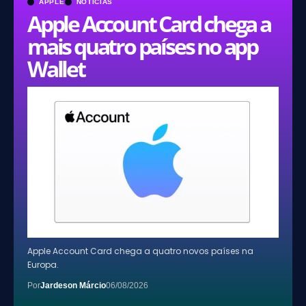
APPLE
NOTÍCIAS
Apple Account Card chega a
mais quatro países no app
Wallet
Apple Account Card chega a quatro novos países na
Europa.
Por
Jardeson Márcio
06/08/2026