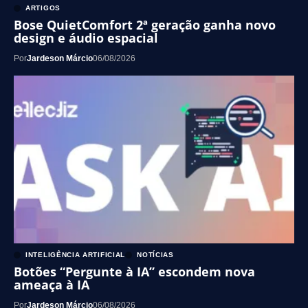
ARTIGOS
Bose QuietComfort 2ª geração ganha novo
design e áudio espacial
Por
Jardeson Márcio
06/08/2026
INTELIGÊNCIA ARTIFICIAL
NOTÍCIAS
Botões “Pergunte à IA” escondem nova
ameaça à IA
Por
Jardeson Márcio
06/08/2026