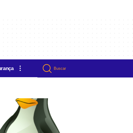
urança
Buscar