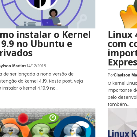
mo instalar o Kernel
Linux 
19.9 no Ubuntu e
com c
rivados
import
Expre
aylson Martins
14/12/2018
 de ser lançada a nona versão de
Por
Claylson Ma
enção do kernel 4.19. Neste post, veja
O kernel Linu
instalar o kernel 4.19.9 no…
importante do
pelo desenvo
também…