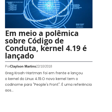
Em meio a polêmica
sobre Código de
Conduta, kernel 4.19 é
lançado
Por
Claylson Martins
22/10/2018
Greg Kroah-Hartman foi em frente e lançou
o kernel do Linux 4.19.O novo kernel tem o
codinome para "People's Front". É uma referência
aos…