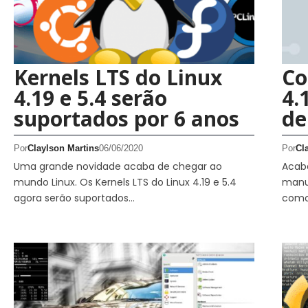
Kernels LTS do Linux
Co
4.19 e 5.4 serão
4.
suportados por 6 anos
de
Por
Claylson Martins
06/06/2020
Por
Cl
Uma grande novidade acaba de chegar ao
Acaba
mundo Linux. Os Kernels LTS do Linux 4.19 e 5.4
manut
agora serão suportados…
como 