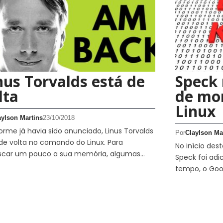
nus Torvalds está de
Speck 
lta
de mor
Linux
aylson Martins
23/10/2018
rme já havia sido anunciado, Linus Torvalds
Por
Claylson Ma
de volta no comando do Linux. Para
No início des
escar um pouco a sua memória, algumas…
Speck foi adi
tempo, o Goo