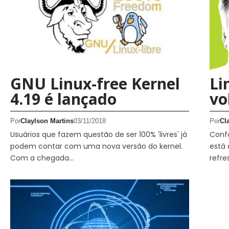
GNU Linux-free Kernel
Li
4.19 é lançado
vo
Por
Claylson Martins
03/11/2018
Por
Cl
Usuários que fazem questão de ser 100% 'livres' já
Confo
podem contar com uma nova versão do kernel.
está 
Com a chegada…
refr