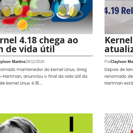
rnel 4.18 chega ao
Kernel
m de vida útil
atuali
aylson Martins
28/11/2018
Por
Claylson Ma
nomado mantenedor do kernel Linux, Greg
Depois de lanç
-Hartman, anunciou o final da vida útil da
renomado des
 de kernel Linux 4.18.…
Hartman está 