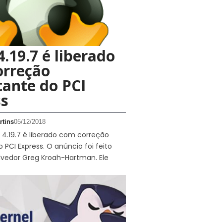
4.19.7 é liberado
orreção
ante do PCI
ss
rtins
05/12/2018
x 4.19.7 é liberado com correção
 PCI Express. O anúncio foi feito
lvedor Greg Kroah-Hartman. Ele