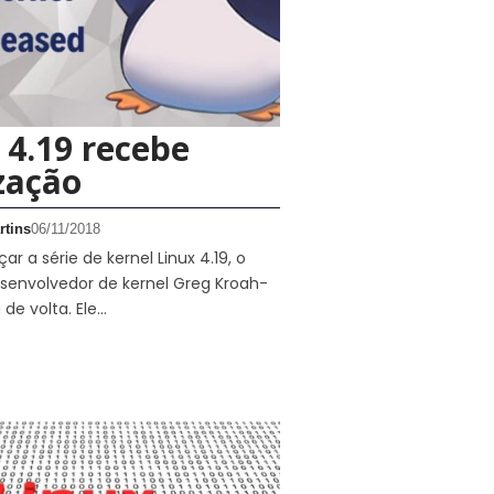
 4.19 recebe
zação
rtins
06/11/2018
ar a série de kernel Linux 4.19, o
envolvedor de kernel Greg Kroah-
de volta. Ele…