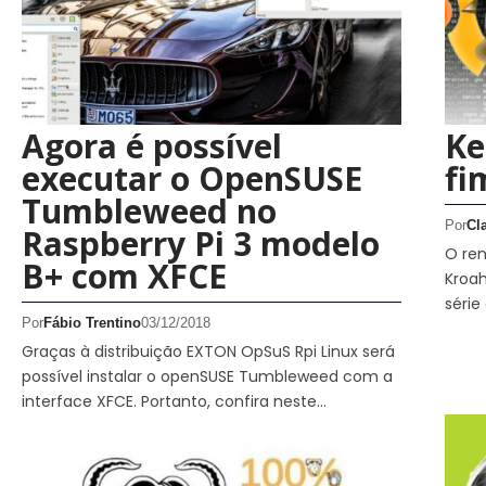
Agora é possível
Ke
executar o OpenSUSE
fi
Tumbleweed no
Por
Cl
Raspberry Pi 3 modelo
O re
B+ com XFCE
Kroah
série
Por
Fábio Trentino
03/12/2018
Graças à distribuição EXTON OpSuS Rpi Linux será
possível instalar o openSUSE Tumbleweed com a
interface XFCE. Portanto, confira neste…